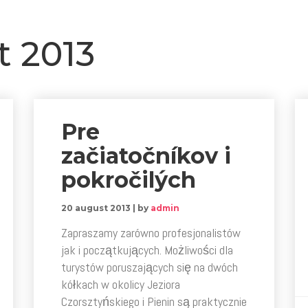
t 2013
Pre
začiatočníkov i
pokročilých
20 august 2013
|
by
admin
Zapraszamy zarówno profesjonalistów
jak i początkujących. Możliwości dla
turystów poruszających się na dwóch
kółkach w okolicy Jeziora
Czorsztyńskiego i Pienin są praktycznie