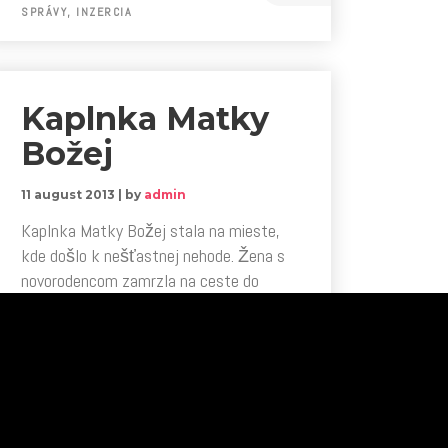
SPRÁVY,
INZERCIA
Kaplnka Matky
Božej
11 august 2013
|
by
admin
Kaplnka Matky Božej stala na mieste,
kde došlo k nešťastnej nehode. Žena s
novorodencom zamrzla na ceste do
Durštína. Ľudia zo Spiša sa miestu
smrti tejto ženy vyhýbali, lebo tam…
Read more
0
ZAUJÍMAVOSTI