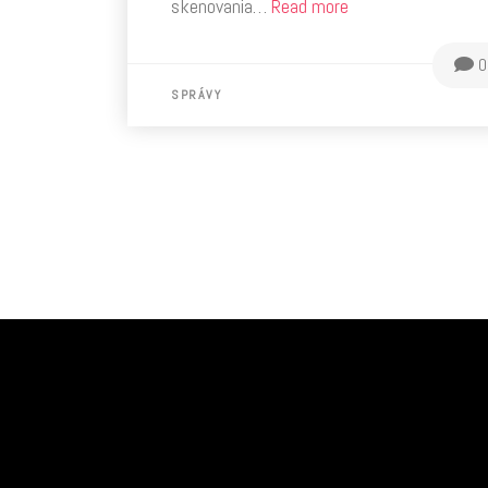
skenovania…
Read more
0
SPRÁVY