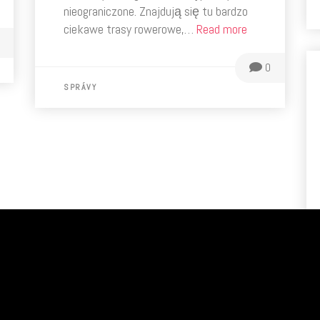
nieograniczone. Znajdują się tu bardzo
ciekawe trasy rowerowe,…
Read more
0
SPRÁVY